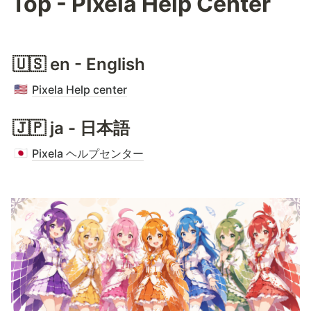
Top - Pixela Help Center
🇺🇸 en - English
Pixela Help center
🇺🇸
🇯🇵 ja - 日本語
Pixela ヘルプセンター
🇯🇵