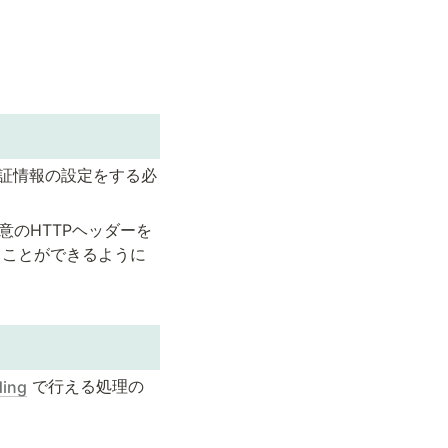
認証情報の設定をする必
意のHTTPヘッダーを
うことができるように
 で行える処理の
ding